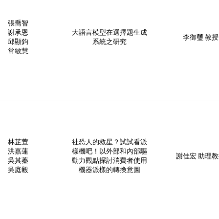
張喬智
謝承恩
大語言模型在選擇題生成
李御璽 教授
邱顯鈞
系統之研究
常敏慧
林芷萱
社恐人的救星？試試看派
洪嘉蓮
樣機吧！以外部和內部驅
謝佳宏 助理
吳其蓁
動力觀點探討消費者使用
吳庭毅
機器派樣的轉換意圖