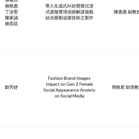
賴曉惠
導入生成式AI於開發沉浸
丁泳聖
式虛擬實境偵探解謎遊戲
陳惠惠 副教
陳家誠
結合眼動追蹤技術之製作
賴奕廷
Fashion Brand Images
Impact on Gen Z Female
劉芳妤
周曉君 助理
Social Appearance Anxiety
on Social Media