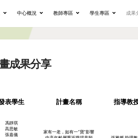
息
中心概況
教師專區
學生專區
成果
畫成果分享
發表學生
計畫名稱
指導教
馮靜琪
高思敏
家有一老，如有一“寶”影響
張嘉儀
中高年齡層重返職場意願
張雅媛 助理