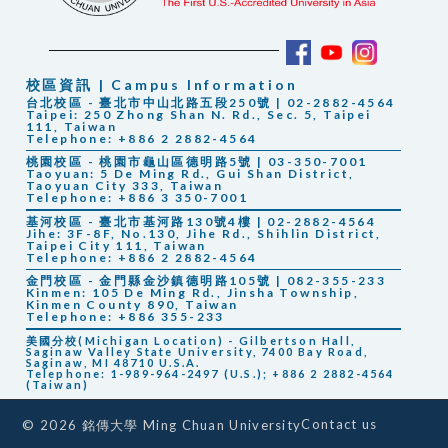
校區資訊 | Campus Information
台北校區 - 臺北市中山北路五段250號 | 02-2882-4564
Taipei: 250 Zhong Shan N. Rd., Sec. 5, Taipei
111, Taiwan
Telephone: +886 2 2882-4564
桃園校區 - 桃園市龜山區德明路5號 | 03-350-7001
Taoyuan: 5 De Ming Rd., Gui Shan District,
Taoyuan City 333, Taiwan
Telephone: +886 3 350-7001
基河校區 - 臺北市基河路130號4樓 | 02-2882-4564
Jihe: 3F-8F, No.130, Jihe Rd., Shihlin District,
Taipei City 111, Taiwan
Telephone: +886 2 2882-4564
金門校區 - 金門縣金沙鎮德明路105號 | 082-355-233
Kinmen: 105 De Ming Rd., Jinsha Township,
Kinmen County 890, Taiwan
Telephone: +886 355-233
美國分校(Michigan Location) - Gilbertson Hall,
Saginaw Valley State University, 7400 Bay Road,
Saginaw, MI 48710 U.S.A.
Telephone: 1-989-964-2497 (U.S.); +886 2 2882-4564
(Taiwan)
Contact us
© 2026 銘傳大學 Ming Chuan University