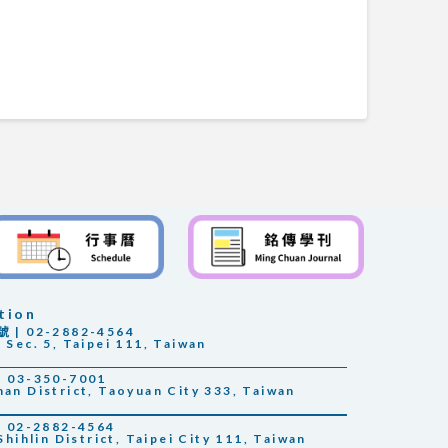
tion
 02-2882-4564
 Sec. 5, Taipei 111, Taiwan
03-350-7001
han District, Taoyuan City 333, Taiwan
02-2882-4564
Shihlin District, Taipei City 111, Taiwan