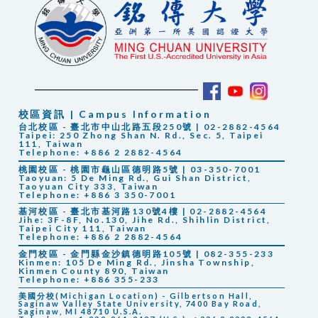
校區資訊 | Campus Information
台北校區 - 臺北市中山北路五段250號 | 02-2882-4564
Taipei: 250 Zhong Shan N. Rd., Sec. 5, Taipei
111, Taiwan
Telephone: +886 2 2882-4564
桃園校區 - 桃園市龜山區德明路5號 | 03-350-7001
Taoyuan: 5 De Ming Rd., Gui Shan District,
Taoyuan City 333, Taiwan
Telephone: +886 3 350-7001
基河校區 - 臺北市基河路130號4樓 | 02-2882-4564
Jihe: 3F-8F, No.130, Jihe Rd., Shihlin District,
Taipei City 111, Taiwan
Telephone: +886 2 2882-4564
金門校區 - 金門縣金沙鎮德明路105號 | 082-355-233
Kinmen: 105 De Ming Rd., Jinsha Township,
Kinmen County 890, Taiwan
Telephone: +886 355-233
美國分校(Michigan Location) - Gilbertson Hall,
Saginaw Valley State University, 7400 Bay Road,
Saginaw, MI 48710 U.S.A.