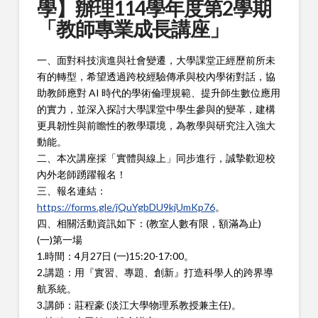
學】辦理114學年度第2學期
「教師專業成長講座」
一、面對科技演進與社會變遷，大學課堂正經歷前所未
有的轉型，希望透過跨校經驗傳承與校內學術對話，協
助教師應對 AI 時代的學術倫理規範、提升師生數位應用
的實力，並深入探討大學課堂中學生參與的變革，建構
更具韌性與前瞻性的教學環境，為教學與研究注入強大
動能。
二
、本次講座採「實體與線上」同步進行，誠摯歡迎校
內外老師踴躍報名！
三、報名連結：
https://forms.gle/jQuYgbDU9kjUmKp76
。
四
、相關活動資訊如下：(教室人數有限，額滿為止)
(一)第一場
1.時間：4月27日 (一)15:20-17:00。
2.講題：用『實習、專題、創新』打造科學人的跨界導
航系統。
3.講師：莊程豪 (淡江大學物理系教授兼主任)。