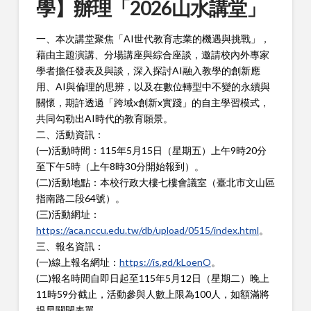
學】辦理「2026山水講堂」
一、本次講堂聚焦「AI世代教育志業的機遇與挑戰」，
藉由主題演講、分場講座與綜合座談，邀請校內外專家
學者擔任發表及與談，深入探討AI融入教學的創新應
用、AI與倫理的思辨，以及在數位轉型中不變的永續與
關懷，期許透過「跨域x創新x實踐」的自主學習模式，
共同勾勒出AI時代的教育願景。
二
、活動資訊：
(一)
活動時間：115年5月15日（星期五）上午9時20分
至下午5時（上午8時30分開始報到）。
(二)
活動地點：本校行政大樓七樓會議室（臺北市文山區
指南路二段64號）。
(三)活動網址：
https://aca.nccu.edu.tw/db/upload/0515/index.html
。
三、報名資訊：
(一)線上
報名網址：
https://is.gd/kLoenO
。
(二)報名時間自即日起至115年5月12日（星期二）晚上
11時59分截止，活動參與人數上限為100人，如額滿將
提早關閉表單。