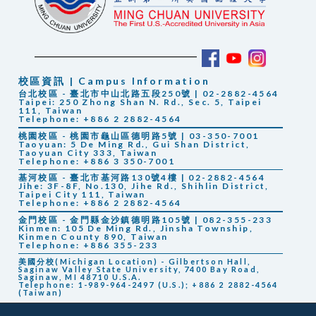
校區資訊 | Campus Information
台北校區 - 臺北市中山北路五段250號 | 02-2882-4564
Taipei: 250 Zhong Shan N. Rd., Sec. 5, Taipei
111, Taiwan
Telephone: +886 2 2882-4564
桃園校區 - 桃園市龜山區德明路5號 | 03-350-7001
Taoyuan: 5 De Ming Rd., Gui Shan District,
Taoyuan City 333, Taiwan
Telephone: +886 3 350-7001
基河校區 - 臺北市基河路130號4樓 | 02-2882-4564
Jihe: 3F-8F, No.130, Jihe Rd., Shihlin District,
Taipei City 111, Taiwan
Telephone: +886 2 2882-4564
金門校區 - 金門縣金沙鎮德明路105號 | 082-355-233
Kinmen: 105 De Ming Rd., Jinsha Township,
Kinmen County 890, Taiwan
Telephone: +886 355-233
美國分校(Michigan Location) - Gilbertson Hall,
Saginaw Valley State University, 7400 Bay Road,
Saginaw, MI 48710 U.S.A.
Telephone: 1-989-964-2497 (U.S.); +886 2 2882-4564
(Taiwan)