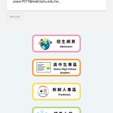
pepe7077@mail.nptu.edu.tw。
教師活動