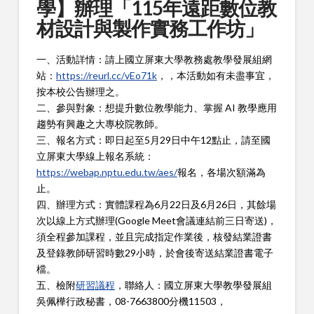
學】辦理「115年遠距數位教
材設計與製作實務工作坊」
一、活動詳情：請上國立屏東大學教務處教學發展組網
站：
https://reurl.cc/vEo71k
，，本活動如有未盡事宜，
按本校公告辦理之。
二
、參與對象：想提升數位教學能力、掌握 AI 教學應用
趨勢有興趣之大專校院教師。
三、報名方式：即日起至5月29日中午12點止，請至國
立屏東大學線上報名系統：
https://webap.nptu.edu.tw/aes/
報名，各場次額滿為
止。
四、
辦理方式：實體課程為6月22日及6月26日，其餘場
次以線上方式辦理(Google Meet會議連結前三日寄送)，
須全程參加課程，並且完成指定作業後，核發結業證書
及登錄教師研習時數29小時，於會後寄送結業證書電子
檔。
五、檢附
研習議程
，聯絡人：國立屏東大學教學發展組
吳佩樺行政秘書，08-7663800分機11503，