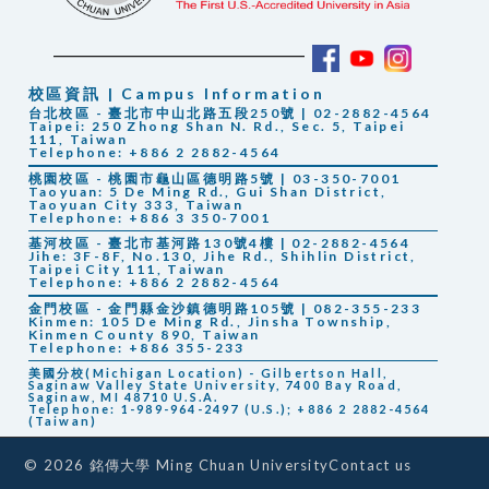
校區資訊 | Campus Information
台北校區 - 臺北市中山北路五段250號 | 02-2882-4564
Taipei: 250 Zhong Shan N. Rd., Sec. 5, Taipei
111, Taiwan
Telephone: +886 2 2882-4564
桃園校區 - 桃園市龜山區德明路5號 | 03-350-7001
Taoyuan: 5 De Ming Rd., Gui Shan District,
Taoyuan City 333, Taiwan
Telephone: +886 3 350-7001
基河校區 - 臺北市基河路130號4樓 | 02-2882-4564
Jihe: 3F-8F, No.130, Jihe Rd., Shihlin District,
Taipei City 111, Taiwan
Telephone: +886 2 2882-4564
金門校區 - 金門縣金沙鎮德明路105號 | 082-355-233
Kinmen: 105 De Ming Rd., Jinsha Township,
Kinmen County 890, Taiwan
Telephone: +886 355-233
美國分校(Michigan Location) - Gilbertson Hall,
Saginaw Valley State University, 7400 Bay Road,
Saginaw, MI 48710 U.S.A.
Telephone: 1-989-964-2497 (U.S.); +886 2 2882-4564
(Taiwan)
Contact us
© 2026 銘傳大學 Ming Chuan University