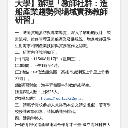
大學】辦理「教師社群：造
船產業趨勢與場域實務教師
研習」
一、透過實地參訪與專業導覽，深入了解船舶設計、製
造流程、維修管理及造船產業發展現況，增進教師及學
生對海事相關產業技術與實務運作之認識。
二、研習內容說明如下：
(一)日期：115年6月17日（星期三）。
(二)時間：下午1時至4時。
(三)地點：中信造船集團（高雄市旗津區上竹里上竹巷
77號）。
(四)研習對象：海事群相關科別教師或學生。
(五)課程人數：上限25人。
(六)報名網址：
https://reurl.cc/Z2gnja
。
三、請惠予貴校參加人員得憑本公文請公差假，若有學
校授課教學因素，請協助課務排代。
四、活動聯絡人
(一)教育部促進產學連結合作育才平臺-國立高雄科技大