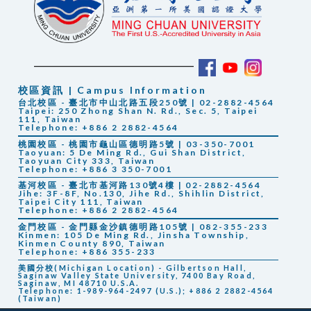
校區資訊 | Campus Information
台北校區 - 臺北市中山北路五段250號 | 02-2882-4564
Taipei: 250 Zhong Shan N. Rd., Sec. 5, Taipei
111, Taiwan
Telephone: +886 2 2882-4564
桃園校區 - 桃園市龜山區德明路5號 | 03-350-7001
Taoyuan: 5 De Ming Rd., Gui Shan District,
Taoyuan City 333, Taiwan
Telephone: +886 3 350-7001
基河校區 - 臺北市基河路130號4樓 | 02-2882-4564
Jihe: 3F-8F, No.130, Jihe Rd., Shihlin District,
Taipei City 111, Taiwan
Telephone: +886 2 2882-4564
金門校區 - 金門縣金沙鎮德明路105號 | 082-355-233
Kinmen: 105 De Ming Rd., Jinsha Township,
Kinmen County 890, Taiwan
Telephone: +886 355-233
美國分校(Michigan Location) - Gilbertson Hall,
Saginaw Valley State University, 7400 Bay Road,
Saginaw, MI 48710 U.S.A.
Telephone: 1-989-964-2497 (U.S.); +886 2 2882-4564
(Taiwan)