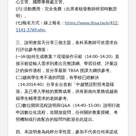
心主管、國際事務處主管。
(六) 活動費用：完全免費（出席者核發教師研習時數證
明）。
(七)報名方式：線上報名：
https://www.tbsa.tw/p/412-
1141-3769.php
。
三、說明會當天分享三個主題，各科系教師可依需求自
行評估參考價值：
(一)AI如何生成教案？現場操作示範（14:00–14:20）直
接示範從輸入需求到產出完整課綱、學習目標、評量設
計的操作過程，並分享最新 TBSA 授課大綱供參考。
(二)越南學生考不過的問題，有學校已經解決
（14:2014:40）分享全台首創「中越雙語對照考題樣
張」及已導入學校的實際成果，供有新南向業務或越南
籍學生輔導需求的老師參考。
(三)數位開班流程說明與Q&A（14:40–15:00）說明行政
申請數位化流程，並開放提問，任何關於教案授權、考
照機制或行政配合的疑問均歡迎在此提出。
四、本說明會為純粹分享性質，參加不代表任何承諾或