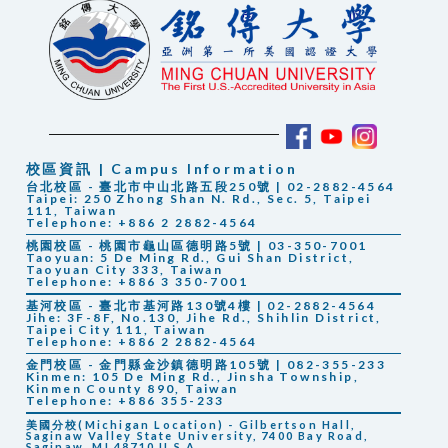
校區資訊 | Campus Information
台北校區 - 臺北市中山北路五段250號 | 02-2882-4564
Taipei: 250 Zhong Shan N. Rd., Sec. 5, Taipei
111, Taiwan
Telephone: +886 2 2882-4564
桃園校區 - 桃園市龜山區德明路5號 | 03-350-7001
Taoyuan: 5 De Ming Rd., Gui Shan District,
Taoyuan City 333, Taiwan
Telephone: +886 3 350-7001
基河校區 - 臺北市基河路130號4樓 | 02-2882-4564
Jihe: 3F-8F, No.130, Jihe Rd., Shihlin District,
Taipei City 111, Taiwan
Telephone: +886 2 2882-4564
金門校區 - 金門縣金沙鎮德明路105號 | 082-355-233
Kinmen: 105 De Ming Rd., Jinsha Township,
Kinmen County 890, Taiwan
Telephone: +886 355-233
美國分校(Michigan Location) - Gilbertson Hall,
Saginaw Valley State University, 7400 Bay Road,
Saginaw, MI 48710 U.S.A.