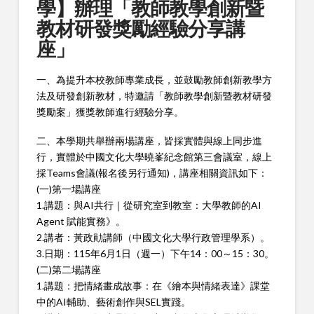
學】辦理「教師教學創新暨
教材研發獎勵經驗分享講
座」
一、為提升本校教師專業成長，並鼓勵教師創新教學方
法及研發創新教材，特邀請「教師教學創新暨教材研發
獎勵案」獲獎教師進行經驗分享。
二、本學期共舉辦兩場講座，皆採實體與線上同步進
行，實體於中國文化大學曉峯紀念館第三會議室，線上
採Teams會議(報名後另行通知)，講座相關資訊如下：
(一)第一場講座
1.講題：與AI共行｜從研究室到教室：大學教師的AI
Agent 賦能實務》。
2.講者：黃政勛講師（中國文化大學行政管理學系）。
3.日期：115年6月1日（週一）下午14：00～15：30。
(二)第二場講座
1.講題：把情緒畫成故事：在《繪本與情緒表達》課堂
中的AI輔助、藝術創作與SEL實踐。