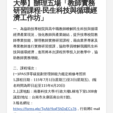
大學】辦理五場「教師實務
研習課程-民生科技與循環經
濟工作坊」
一、為協助技專校院與高中職教師瞭解民生科技與循環
經濟產業現況，強化教師與產業鏈結，提升技專校院教
師專業技能，辦理教師實務研習課程，藉由業界專家及
專業教師進行實務研習授課，協助學員暸解我國民生科
技與循環經濟，進而將本次課程所學投入於教學中，協
助教師實務增能。
二、課程場次：
(一)iPAS淨零碳規劃管理師能力鑑定精修考照班
1.課程日期：115年7月1日(星期三)至3日(星期五)。(報
名時間為即日起至115年6月20日)
2.上課地點：南臺科技大學/行政大樓L棟地下室L008會
議室(地址：台南市永康區南台街1號)。
3.報名網址：
https://forms.gle/TpAbYkqF5hDxECs76
，行前將E-mail