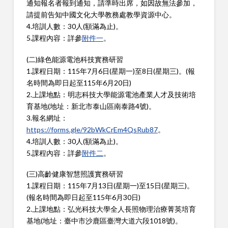
通知報名者報到通知，請準時出席，如因故無法參加，
請提前告知中國文化大學教務處教學資源中心。
4.培訓人數：30人(額滿為止)。
5.課程內容：詳參
附件一
。
(二)綠色能源電池科技實務研習
1.課程日期：115年7月6日(星期一)至8日(星期三)。(報
名時間為即日起至115年6月20日)
2.上課地點：明志科技大學能源電池產業人才及技術培
育基地(地址：新北市泰山區南泰路4號)。
3.報名網址：
https://forms.gle/92bWkCrEm4QsRub87
。
4.培訓人數：30人(額滿為止)。
5.課程內容：詳參
附件二
。
(三)高齡健康智慧照護實務研習
1.課程日期：115年7月13日(星期一)至15日(星期三)。
(報名時間為即日起至115年6月30日)
2.上課地點：弘光科技大學全人長照物理治療菁英培育
基地(地址：臺中市沙鹿區臺灣大道六段1018號)。