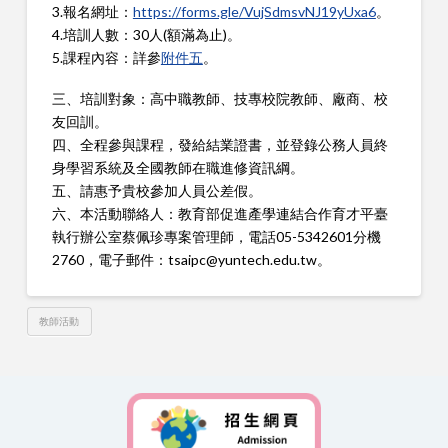
3.報名網址：
https://forms.gle/VujSdmsvNJ19yUxa6
。
4.培訓人數：30人(額滿為止)。
5.課程內容：詳參
附件五
。
三、培訓對象：高中職教師、技專校院教師、廠商、校
友回訓。
四、全程參與課程，發給結業證書，並登錄公務人員終
身學習系統及全國教師在職進修資訊綱。
五、請惠予貴校參加人員公差假。
六、本活動聯絡人：教育部促進產學連結合作育才平臺
執行辦公室蔡佩珍專案管理師，電話05-5342601分機
2760，電子郵件：tsaipc@yuntech.edu.tw。
教師活動