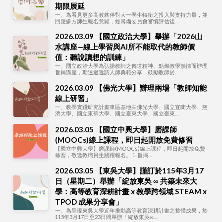
期限展延
一、為看見更多高教夥伴對大一學生轉銜之投入與支持力量，並
回應多方師生報名意願，經籌備委員會審慎評估後…
2026.03.09 【國立政治大學】舉辦「2026山
水講座—線上學習與AI所不能取代的教師價
值：聽說讀想的訓練」
一、國立政治大學為弘揚教師之傳道精神、點燃教學熱情而辦理
旨揭講座，期透過邀請人師典範分享，鼓勵教師於…
2026.03.09 【佛光大學】辦理兩場「教師知能
線上研習」
一、教學實踐研究計畫東區基地由佛光大學、國立宜蘭大學、慈
濟大學、國立東華大學、國立臺東大學、國立臺東…
2026.03.05 【國立中興大學】磨課師
(MOOCs)線上課程，即日起開放免費修習
【國立中興大學】磨課師(MOOCs)線上課程，即日起開放免費
修習，敬邀教職員生踴躍報名。 1. 旨揭…
2026.03.05 【東吳大學】謹訂於115年3月17
日（星期二）舉辦「綻放東吳 ∞ 共築未來大
學：高等教育深耕計畫 x 教學跨領域 STEAM x
TPOD 成果分享會」
一、為呈現東吳大學近年推動高等教育深耕計畫之整體成果，於
115年3月17日至23日間舉辦「綻放東吳∞…