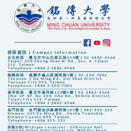
校區資訊 | Campus Information
台北校區 - 臺北市中山北路五段250號 | 02-2882-4564
Taipei: 250 Zhong Shan N. Rd., Sec. 5, Taipei
111, Taiwan
Telephone: +886 2 2882-4564
桃園校區 - 桃園市龜山區德明路5號 | 03-350-7001
Taoyuan: 5 De Ming Rd., Gui Shan District,
Taoyuan City 333, Taiwan
Telephone: +886 3 350-7001
基河校區 - 臺北市基河路130號4樓 | 02-2882-4564
Jihe: 3F-8F, No.130, Jihe Rd., Shihlin District,
Taipei City 111, Taiwan
Telephone: +886 2 2882-4564
金門校區 - 金門縣金沙鎮德明路105號 | 082-355-233
Kinmen: 105 De Ming Rd., Jinsha Township,
Kinmen County 890, Taiwan
Telephone: +886 355-233
美國分校(Michigan Location) - Gilbertson Hall,
Saginaw Valley State University, 7400 Bay Road,