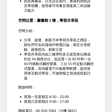
此區典藏英、日文語言期刊，透過利用此語
言學習機，使用者可培養且增進第二外語聽
力能力
空間位置：圖書館 2 樓，學習共享區
空間介紹：
分享、啟發、創新乃本學習共享區之標語，
師生們可在此場域中輕聲討論，相互分享經
驗、啟發想法、創新立意
​學習共享區內由三種彈性多元造型座位構成
約近 96 個席次位，並設置一台 82 吋和一台
65 吋移動式觸控螢幕、三台 55 吋定點式觸控
式螢幕，其內建電子白板教學軟體，提供使
用者互動式學習，可做簡報之預演或投影討
論
開放時間：
星期一至星期五 8:30－22:00
星期六至星期日 9:00－17:00
聯絡電話：03-350-7001（分機 3823）