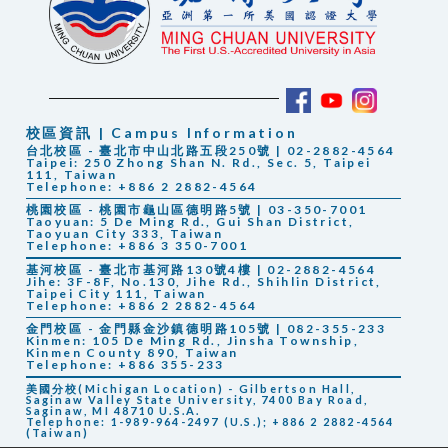
校區資訊 | Campus Information
台北校區 - 臺北市中山北路五段250號 | 02-2882-4564
Taipei: 250 Zhong Shan N. Rd., Sec. 5, Taipei
111, Taiwan
Telephone: +886 2 2882-4564
桃園校區 - 桃園市龜山區德明路5號 | 03-350-7001
Taoyuan: 5 De Ming Rd., Gui Shan District,
Taoyuan City 333, Taiwan
Telephone: +886 3 350-7001
基河校區 - 臺北市基河路130號4樓 | 02-2882-4564
Jihe: 3F-8F, No.130, Jihe Rd., Shihlin District,
Taipei City 111, Taiwan
Telephone: +886 2 2882-4564
金門校區 - 金門縣金沙鎮德明路105號 | 082-355-233
Kinmen: 105 De Ming Rd., Jinsha Township,
Kinmen County 890, Taiwan
Telephone: +886 355-233
美國分校(Michigan Location) - Gilbertson Hall,
Saginaw Valley State University, 7400 Bay Road,
Saginaw, MI 48710 U.S.A.
Telephone: 1-989-964-2497 (U.S.); +886 2 2882-4564
(Taiwan)