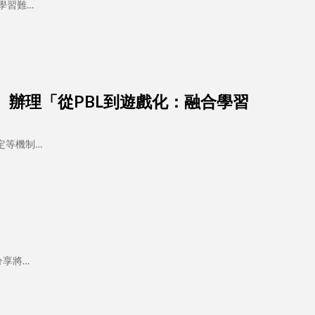
學習難…
期三）辦理「從PBL到遊戲化：融合學習
定等機制…
分享將…