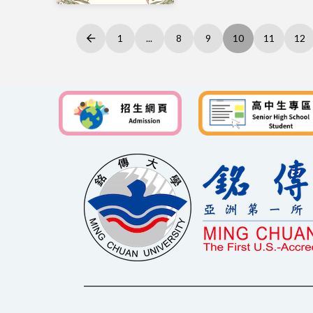
1
...
8
9
10
11
12
Prev