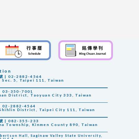
tion
 02-2882-4564
 Sec. 5, Taipei 111, Taiwan
03-350-7001
han District, Taoyuan City 333, Taiwan
02-2882-4564
Shihlin District, Taipei City 111, Taiwan
 082-355-233
sha Township, Kinmen County 890, Taiwan
rtson Hall, Saginaw Valley State University,
 U.S.A.