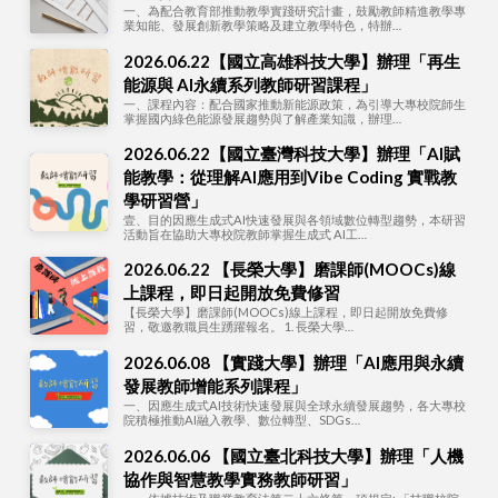
一、為配合教育部推動教學實踐研究計畫，鼓勵教師精進教學專
業知能、發展創新教學策略及建立教學特色，特辦…
2026.06.22【國立高雄科技大學】辦理「再生
能源與 AI永續系列教師研習課程」
一、課程內容：配合國家推動新能源政策，為引導大專校院師生
掌握國內綠色能源發展趨勢與了解產業知識，辦理…
2026.06.22【國立臺灣科技大學】辦理「AI賦
能教學：從理解AI應用到Vibe Coding 實戰教
學研習營」
壹、目的因應生成式AI快速發展與各領域數位轉型趨勢，本研習
活動旨在協助大專校院教師掌握生成式 AI工…
2026.06.22 【長榮大學】磨課師(MOOCs)線
上課程，即日起開放免費修習
【長榮大學】磨課師(MOOCs)線上課程，即日起開放免費修
習，敬邀教職員生踴躍報名。 1. 長榮大學…
2026.06.08 【實踐大學】辦理「AI應用與永續
發展教師增能系列課程」
一、因應生成式AI技術快速發展與全球永續發展趨勢，各大專校
院積極推動AI融入教學、數位轉型、SDGs…
2026.06.06 【國立臺北科技大學】辦理「人機
協作與智慧教學實務教師研習」