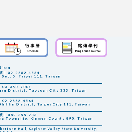
tion
 02-2882-4564
 Sec. 5, Taipei 111, Taiwan
03-350-7001
han District, Taoyuan City 333, Taiwan
02-2882-4564
Shihlin District, Taipei City 111, Taiwan
 082-355-233
sha Township, Kinmen County 890, Taiwan
rtson Hall, Saginaw Valley State University,
 U.S.A.