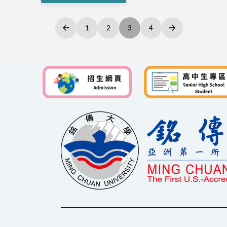
1
2
3
4
Prev
Next