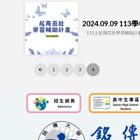
2024.09.09
「113上起飛茁壯學習輔助
1
2
3
4
Prev