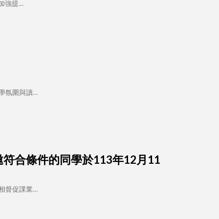
加強提…
學氛圍與讀…
邀符合條件的同學於113年12月11
相督促課業…