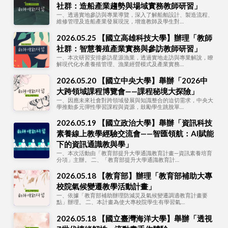
社群：造船產業趨勢與場域實務教師研習」
一、透過實地參訪與專業導覽，深入了解船舶設計、製造流程、
維修管理及造船產業發展現況，增進教師及學生對…
2026.05.25 【國立高雄科技大學】辦理「教師
社群：智慧養殖產業實務與參訪教師研習」
一、本次研習安排參訪星源漁業，透過實地走訪與專業解說，瞭
解現代化水產養殖管理、漁業經營模式及產業實務…
2026.05.20 【國立中央大學】舉辦「2026中
大跨領域課程博覽會——課程秘境大探險」
一、因應未來社會對跨領域發展與知識整合的迫切需求，中央大
學推動多元彈性學習課程與資源，鼓勵學生跳脫單…
2026.05.19 【國立政治大學】舉辦「資訊科技
素養線上教學經驗交流會——智匯領航：AI賦能
下的資訊通識教與學」
一、本次活動由「教育部提升大學通識教育計畫—資訊素養培育
分項」主辦。 二、「教育部提升大學通識教育計…
2026.05.18 【教育部】辦理「教育部補助大專
校院氣候變遷教學活動計畫」
一、依據「教育部補助辦理防減災及氣候變遷調適教育計畫要
點」辦理。 二、本計畫為使大專校院學生有學習氣…
2026.05.18 【國立臺灣海洋大學】舉辦「透視