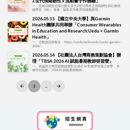
Z世代情緒韌性 x 流動畫手作體驗」
一、旨揭活動旨在探討數位原生Z世代學生之情緒韌性與社會情
緒學習（SEL）發展，協助高等教育現場教師理…
2026.05.15 【國立中央大學】與Garmin
Health團隊共同舉辦「Consumer Wearables
in Education and Research:Uedu × Garmin
Health」
一、活動資訊與報名：https://uedu.tw/events/uedu-garmin-
2026/…
2026.05.14 【社團法人台灣商務策劃協會】辦
理「TBSA 2026 AI 賦能暑期教師研習營」
一、為協助大專院校教師應對生成式 AI 對教學現場之衝擊，本
會特別規劃「2026 AI 賦能暑期教師…
3
...
Prev
Next